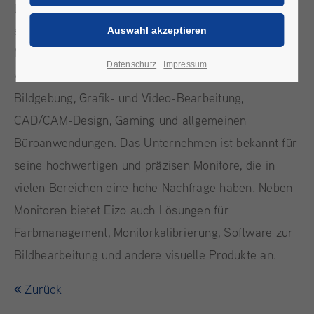
End-Computermonitoren und visuellen Lösungen
spezialisiert hat. Eizo bietet eine breite Palette von
Monitoren für professionelle Anwender in
Datenschutz
Impressum
verschiedenen Bereichen wie der medizinischen
Bildgebung, Grafik- und Video-Bearbeitung,
CAD/CAM-Design, Gaming und allgemeinen
Büroanwendungen. Das Unternehmen ist bekannt für
seine hochwertigen und präzisen Monitore, die in
vielen Bereichen eine hohe Nachfrage haben. Neben
Monitoren bietet Eizo auch Lösungen für
Farbmanagement, Monitorkalibrierung, Software zur
Bildbearbeitung und andere visuelle Produkte an.
Zurück