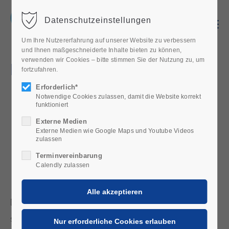
Datenschutzeinstellungen
Menu
Um Ihre Nutzererfahrung auf unserer Website zu verbessern
und Ihnen maßgeschneiderte Inhalte bieten zu können,
verwenden wir Cookies – bitte stimmen Sie der Nutzung zu, um
EIZO
fortzufahren.
Erforderlich*
Notwendige Cookies zulassen, damit die Website korrekt
funktioniert
Externe Medien
Externe Medien wie Google Maps und Youtube Videos
zulassen
Terminvereinbarung
Calendly zulassen
Die Firma Eizo ist ein japanisches Unternehmen, das
sich auf die Entwicklung und Herstellung von High-