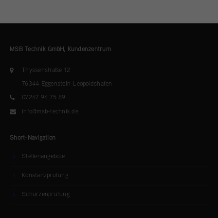
MSB Technik GmbH, Kundenzentrum
Thyssenstraße 12
76344 Eggenstein-Leopoldshafen
07247 94 75 89
info@msb-technik.de
Short-Navigation
Stellenangebote
Konstanzprüfung
Schürzenprüfung