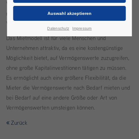
Vermögenswert. Stattdessen zahlt der Mieter eine
regelmäßige Miete an den Vermieter und nutzt den
Vermögenswert so lange, wie er ihn benötigt.
Datenschutz
Impressum
Das Mietmodell ist für viele Menschen und
Unternehmen attraktiv, da es eine kostengünstige
Möglichkeit bietet, auf Vermögenswerte zuzugreifen,
ohne große Kapitalinvestitionen tätigen zu müssen.
Es ermöglicht auch eine größere Flexibilität, da die
Mieter die Vermögenswerte nach Bedarf mieten und
bei Bedarf auf eine andere Größe oder Art von
Vermögenswerten umsteigen können.
Zurück