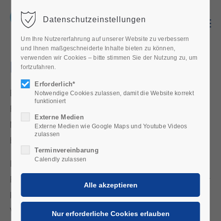
Datenschutzeinstellungen
Menu
Um Ihre Nutzererfahrung auf unserer Website zu verbessern
und Ihnen maßgeschneiderte Inhalte bieten zu können,
verwenden wir Cookies – bitte stimmen Sie der Nutzung zu, um
Mietmodell
fortzufahren.
Erforderlich*
Ein Mietmodell ist ein Geschäftsmodell, bei dem eine
Notwendige Cookies zulassen, damit die Website korrekt
funktioniert
Person oder ein Unternehmen gegen Zahlung einer
Externe Medien
Miete vorübergehend das Recht erhält, eine
Externe Medien wie Google Maps und Youtube Videos
zulassen
bestimmte Sache oder Dienstleistung zu nutzen.
Terminvereinbarung
Calendly zulassen
Im Rahmen des Mietmodells ist der Mieter in der
Regel nicht der Eigentümer der Geräte und hat daher
keine dauerhaften Verpflichtungen oder
Verantwortlichkeiten in Bezug auf den