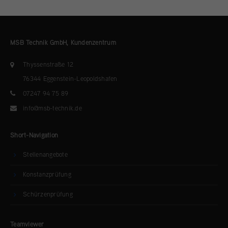
MSB Technik GmbH, Kundenzentrum
Thyssenstraße 12
76344 Eggenstein-Leopoldshafen
07247 94 75 89
info@msb-technik.de
Short-Navigation
Stellenangebote
Konstanzprüfung
Schürzenprüfung
Teamviewer